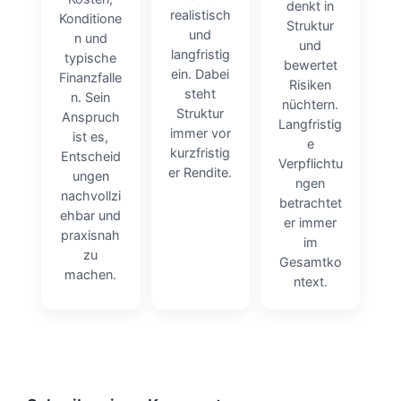
denkt in
realistisch
Konditione
Struktur
und
n und
und
langfristig
typische
bewertet
ein. Dabei
Finanzfalle
Risiken
steht
n. Sein
nüchtern.
Struktur
Anspruch
Langfristig
immer vor
ist es,
e
kurzfristig
Entscheid
Verpflichtu
er Rendite.
ungen
ngen
nachvollzi
betrachtet
ehbar und
er immer
praxisnah
im
zu
Gesamtko
machen.
ntext.