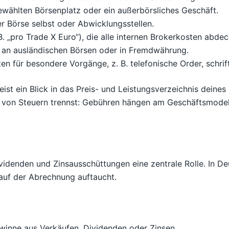
ewählten Börsenplatz oder ein außerbörsliches Geschäft.
er Börse selbst oder Abwicklungsstellen.
B. „pro Trade X Euro“), die alle internen Brokerkosten abde
 an ausländischen Börsen oder in Fremdwährung.
n für besondere Vorgänge, z. B. telefonische Order, schrif
ist ein Blick in das Preis- und Leistungsverzeichnis deines
n von Steuern trennst: Gebühren hängen am Geschäftsmodell 
videnden und Zinsausschüttungen eine zentrale Rolle. In D
 auf der Abrechnung auftaucht.
winne aus Verkäufen, Dividenden oder Zinsen.