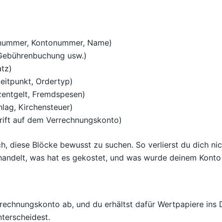
nummer, Kontonummer, Name)
, Gebührenbuchung usw.)
tz)
zeitpunkt, Ordertyp)
zentgelt, Fremdspesen)
hlag, Kirchensteuer)
rift auf dem Verrechnungskonto)
, diese Blöcke bewusst zu suchen. So verlierst du dich nich
ndelt, was hat es gekostet, und was wurde deinem Konto t
echnungskonto ab, und du erhältst dafür Wertpapiere ins D
terscheidest.