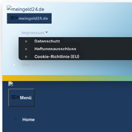
Zum
Inhalt
meingeld24.de
springen
Impressum
Datenschutz
Haftungsausschluss
Cookie-Richtlinie (EU)
Über uns
Menü
Home