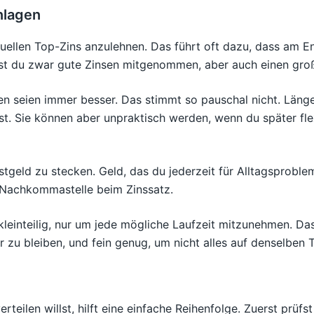
nlagen
aktuellen Top-Zins anzulehnen. Das führt oft dazu, dass am E
st du zwar gute Zinsen mitgenommen, aber auch einen groß
ten seien immer besser. Das stimmt so pauschal nicht. Läng
st. Sie können aber unpraktisch werden, wenn du später fl
geld zu stecken. Geld, das du jederzeit für Alltagsproblem
te Nachkommastelle beim Zinssatz.
 kleinteilig, nur um jede mögliche Laufzeit mitzunehmen. Da
r zu bleiben, und fein genug, um nicht alles auf denselben 
eilen willst, hilft eine einfache Reihenfolge. Zuerst prüfs