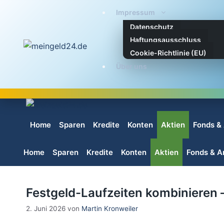
Zum
Impressum
Inhalt
Datenschutz
springen
Haftungsausschluss
Cookie-Richtlinie (EU)
Über uns
Home
Sparen
Kredite
Konten
Aktien
Fonds &
Home
Sparen
Kredite
Konten
Aktien
Fonds & A
Festgeld-Laufzeiten kombinieren – 
2. Juni 2026
von
Martin Kronweiler