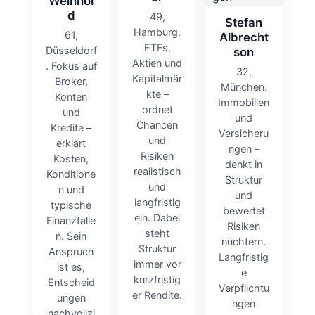
Weinhol
d
49,
Stefan
Hamburg.
61,
Albrecht
ETFs,
Düsseldorf
son
Aktien und
. Fokus auf
32,
Kapitalmär
Broker,
München.
kte –
Konten
Immobilien
ordnet
und
und
Chancen
Kredite –
Versicheru
und
erklärt
ngen –
Risiken
Kosten,
denkt in
realistisch
Konditione
Struktur
und
n und
und
langfristig
typische
bewertet
ein. Dabei
Finanzfalle
Risiken
steht
n. Sein
nüchtern.
Struktur
Anspruch
Langfristig
immer vor
ist es,
e
kurzfristig
Entscheid
Verpflichtu
er Rendite.
ungen
ngen
nachvollzi